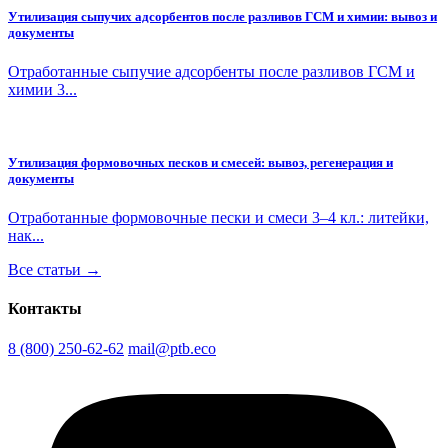
Утилизация сыпучих адсорбентов после разливов ГСМ и химии: вывоз и
документы
Отработанные сыпучие адсорбенты после разливов ГСМ и
химии 3...
Утилизация формовочных песков и смесей: вывоз, регенерация и
документы
Отработанные формовочные пески и смеси 3–4 кл.: литейки,
нак...
Все статьи →
Контакты
8 (800) 250-62-62
mail@ptb.eco