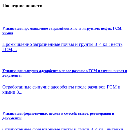
Последние новости
Утилизация промышленно загрязнённых почв и грунтов: нефть, ГСМ,
химия
Промышленно загрязнённые почвы и грунты 3–4 кл.: нефть,
ГСМ,...
Утилизация сыпучих адсорбентов после разливов ГСМ и химии: вывоз и
документы
Отработанные сыпучие адсорбенты после разливов ГСМ и
химии 3...
Утилизация формовочных песков и смесей: вывоз, регенерация и
документы
Отработанные формовочные пески и смеси 3–4 кл.: литейки,