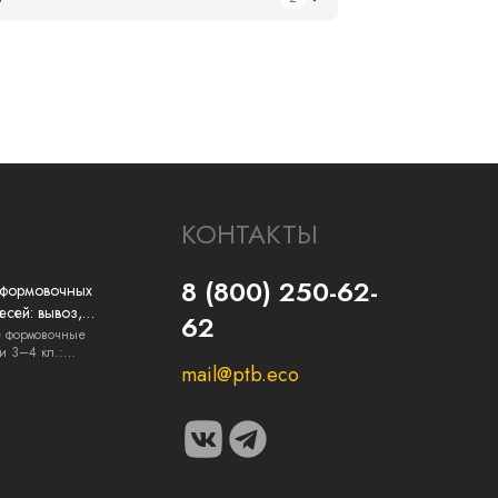
КОНТАКТЫ
8 (800) 250-62-
 формовочных
есей: вывоз,
62
я и документы
е формовочные
и 3–4 кл.:
..
mail@ptb.eco