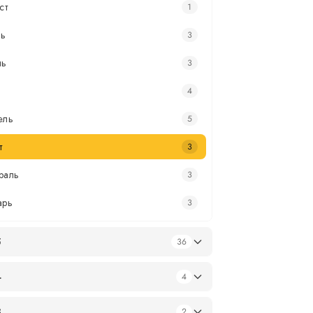
ст
1
ь
3
нь
3
4
ель
5
т
3
раль
3
арь
3
5
36
4
4
3
2