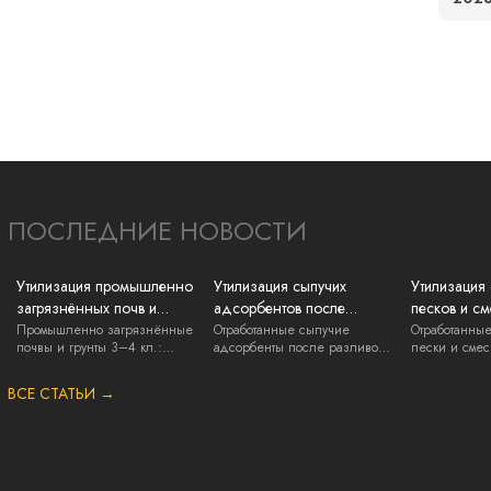
ПОСЛЕДНИЕ НОВОСТИ
Утилизация промышленно
Утилизация сыпучих
Утилизация
загрязнённых почв и
адсорбентов после
песков и см
грунтов: нефть, ГСМ, химия
разливов ГСМ и химии:
регенераци
Промышленно загрязнённые
Отработанные сыпучие
Отработанны
почвы и грунты 3–4 кл.:
адсорбенты после разливов
пески и смес
вывоз и документы
нефть, ГСМ,...
ГСМ и химии 3...
литейки, нак.
ВСЕ СТАТЬИ →