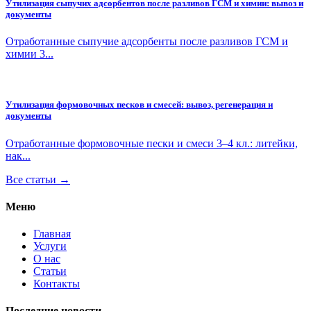
Утилизация сыпучих адсорбентов после разливов ГСМ и химии: вывоз и
документы
Отработанные сыпучие адсорбенты после разливов ГСМ и
химии 3...
Утилизация формовочных песков и смесей: вывоз, регенерация и
документы
Отработанные формовочные пески и смеси 3–4 кл.: литейки,
нак...
Все статьи →
Меню
Главная
Услуги
О нас
Статьи
Контакты
Последние новости