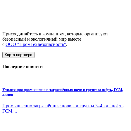
Присоединяйтесь к компаниям, которые организуют
безопасный и экологичный мир вместе
с
ООО "ПромТехБезопасность"
.
Карта партнера
Последние новости
Утилизация промышленно загрязнённых почв и грунтов: нефть, ГСМ,
химия
Промышленно загрязнённые почвы и грунты 3–4 кл.: нефть,
ГСМ,...