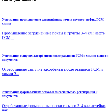
Утилизация промышленно загрязнённых почв и грунтов: нефть, ГСМ,
химия
Промышленно загрязнённые почвы и грунты 3–4 кл.: нефть,
ГСМ,...
Утилизация сыпучих адсорбентов после разливов ГСМ и химии: вывоз и
документы
Отработанные сыпучие адсорбенты после разливов ГСМ и
химии 3...
Утилизация формовочных песков и смесей: вывоз, регенерация и
документы
Отработанные формовочные пески и смеси 3–4 кл.: литейки,
нак...