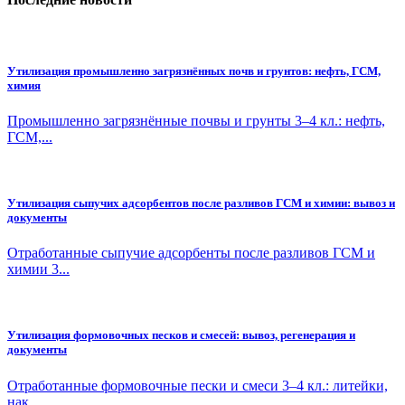
Утилизация промышленно загрязнённых почв и грунтов: нефть, ГСМ,
химия
Промышленно загрязнённые почвы и грунты 3–4 кл.: нефть,
ГСМ,...
Утилизация сыпучих адсорбентов после разливов ГСМ и химии: вывоз и
документы
Отработанные сыпучие адсорбенты после разливов ГСМ и
химии 3...
Утилизация формовочных песков и смесей: вывоз, регенерация и
документы
Отработанные формовочные пески и смеси 3–4 кл.: литейки,
нак...