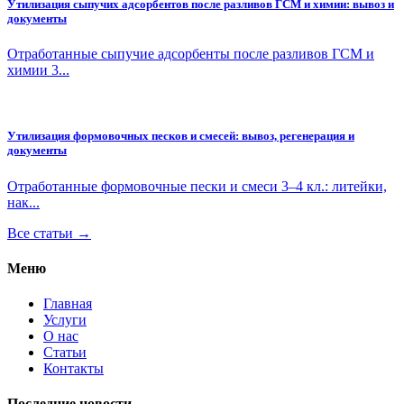
Утилизация сыпучих адсорбентов после разливов ГСМ и химии: вывоз и
документы
Отработанные сыпучие адсорбенты после разливов ГСМ и
химии 3...
Утилизация формовочных песков и смесей: вывоз, регенерация и
документы
Отработанные формовочные пески и смеси 3–4 кл.: литейки,
нак...
Все статьи →
Меню
Главная
Услуги
О нас
Статьи
Контакты
Последние новости