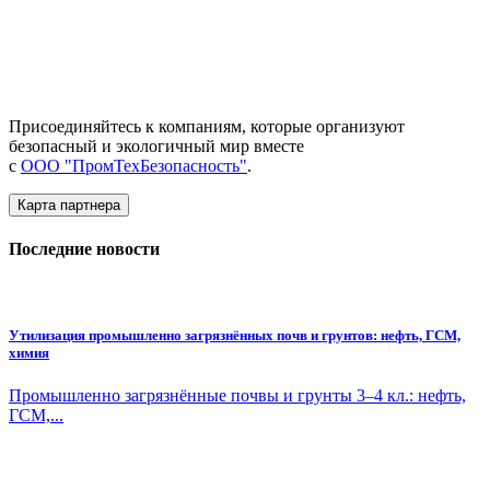
Присоединяйтесь к компаниям, которые организуют
безопасный и экологичный мир вместе
с
ООО "ПромТехБезопасность"
.
Карта партнера
Последние новости
Утилизация промышленно загрязнённых почв и грунтов: нефть, ГСМ,
химия
Промышленно загрязнённые почвы и грунты 3–4 кл.: нефть,
ГСМ,...