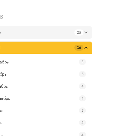
В
6
25
5
36
абрь
3
брь
5
ябрь
4
тябрь
4
ст
5
ь
2
нь
4