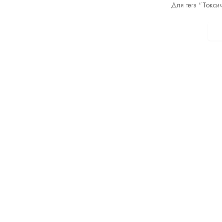
Для тега "Токси
П