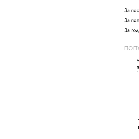
За по
За по
За год
ПОПУ
У
1