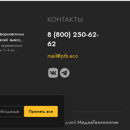
КОНТАКТЫ
8 (800) 250-62-
 формовочных
есей: вывоз,
62
я и документы
е формовочные
и 3–4 кл.:
..
mail@ptb.eco
обходимые
Принять все
Сайт разработан студией
МедиаТехнологии