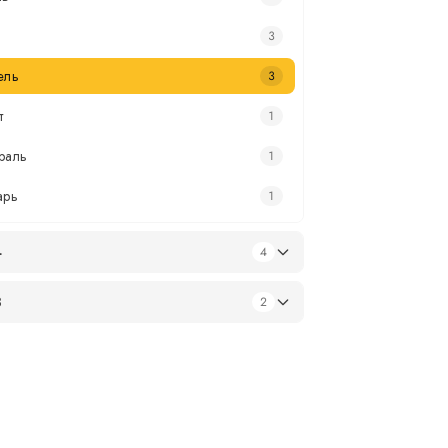
3
ель
3
т
1
раль
1
арь
1
4
4
3
2