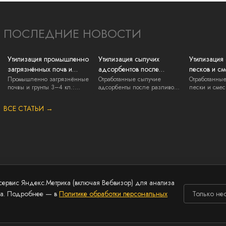
ПОСЛЕДНИЕ НОВОСТИ
Утилизация промышленно
Утилизация сыпучих
Утилизация
загрязнённых почв и
адсорбентов после
песков и см
грунтов: нефть, ГСМ, химия
разливов ГСМ и химии:
регенераци
Промышленно загрязнённые
Отработанные сыпучие
Отработанны
почвы и грунты 3–4 кл.:
адсорбенты после разливов
пески и смес
вывоз и документы
нефть, ГСМ,...
ГСМ и химии 3...
литейки, нак.
ВСЕ СТАТЬИ →
сервис Яндекс.Метрика (включая Вебвизор) для анализа
та. Подробнее — в
Политике обработки персональных
Только не
льных данных