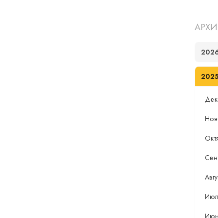
АРХИ
202
202
Дек
Ноя
Окт
Сен
Авгу
Июл
Ию