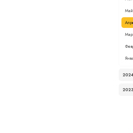
Май
Апр
Мар
Фев
Янв
202
202