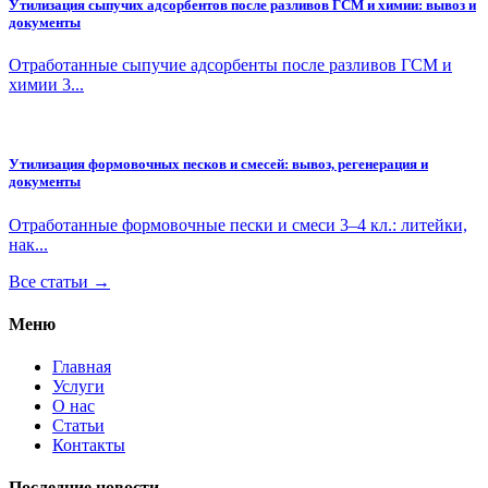
Утилизация сыпучих адсорбентов после разливов ГСМ и химии: вывоз и
документы
Отработанные сыпучие адсорбенты после разливов ГСМ и
химии 3...
Утилизация формовочных песков и смесей: вывоз, регенерация и
документы
Отработанные формовочные пески и смеси 3–4 кл.: литейки,
нак...
Все статьи →
Меню
Главная
Услуги
О нас
Статьи
Контакты
Последние новости