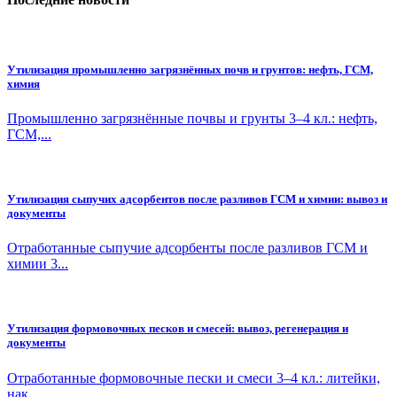
Утилизация промышленно загрязнённых почв и грунтов: нефть, ГСМ,
химия
Промышленно загрязнённые почвы и грунты 3–4 кл.: нефть,
ГСМ,...
Утилизация сыпучих адсорбентов после разливов ГСМ и химии: вывоз и
документы
Отработанные сыпучие адсорбенты после разливов ГСМ и
химии 3...
Утилизация формовочных песков и смесей: вывоз, регенерация и
документы
Отработанные формовочные пески и смеси 3–4 кл.: литейки,
нак...