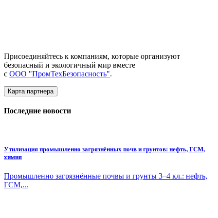
Присоединяйтесь к компаниям, которые организуют
безопасный и экологичный мир вместе
с
ООО "ПромТехБезопасность"
.
Карта партнера
Последние новости
Утилизация промышленно загрязнённых почв и грунтов: нефть, ГСМ,
химия
Промышленно загрязнённые почвы и грунты 3–4 кл.: нефть,
ГСМ,...