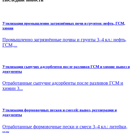
Утилизация промышленно загрязнённых почв и грунтов: нефть, ГСМ,
химия
Промышленно загрязнённые почвы и грунты 3–4 кл.: нефть,
ГСМ,...
Утилизация сыпучих адсорбентов после разливов ГСМ и химии: вывоз и
документы
Отработанные сыпучие адсорбенты после разливов ГСМ и
химии 3...
Утилизация формовочных песков и смесей: вывоз, регенерация и
документы
Отработанные формовочные пески и смеси 3–4 кл.: литейки,
нак...