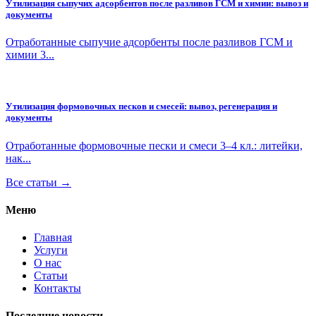
Утилизация сыпучих адсорбентов после разливов ГСМ и химии: вывоз и
документы
Отработанные сыпучие адсорбенты после разливов ГСМ и
химии 3...
Утилизация формовочных песков и смесей: вывоз, регенерация и
документы
Отработанные формовочные пески и смеси 3–4 кл.: литейки,
нак...
Все статьи →
Меню
Главная
Услуги
О нас
Статьи
Контакты
Последние новости