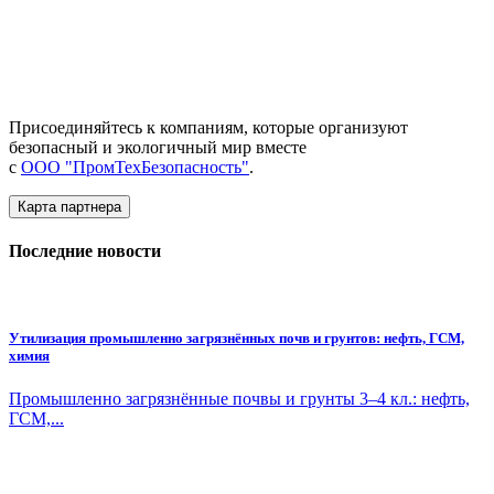
Присоединяйтесь к компаниям, которые организуют
безопасный и экологичный мир вместе
с
ООО "ПромТехБезопасность"
.
Карта партнера
Последние новости
Утилизация промышленно загрязнённых почв и грунтов: нефть, ГСМ,
химия
Промышленно загрязнённые почвы и грунты 3–4 кл.: нефть,
ГСМ,...