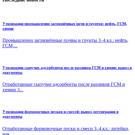
Утилизация промышленно загрязнённых почв и грунтов: нефть, ГСМ,
химия
Промышленно загрязнённые почвы и грунты 3–4 кл.: нефть,
ГСМ,...
Утилизация сыпучих адсорбентов после разливов ГСМ и химии: вывоз и
документы
Отработанные сыпучие адсорбенты после разливов ГСМ и
химии 3...
Утилизация формовочных песков и смесей: вывоз, регенерация и
документы
Отработанные формовочные пески и смеси 3–4 кл.: литейки,
нак...