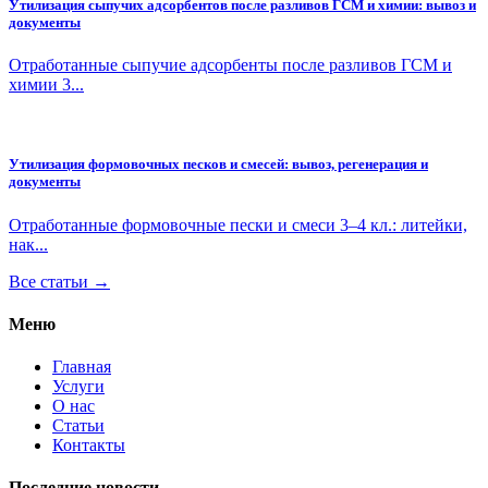
Утилизация сыпучих адсорбентов после разливов ГСМ и химии: вывоз и
документы
Отработанные сыпучие адсорбенты после разливов ГСМ и
химии 3...
Утилизация формовочных песков и смесей: вывоз, регенерация и
документы
Отработанные формовочные пески и смеси 3–4 кл.: литейки,
нак...
Все статьи →
Меню
Главная
Услуги
О нас
Статьи
Контакты
Последние новости