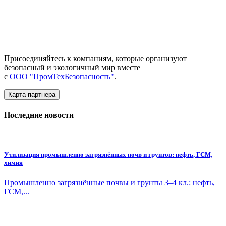
Присоединяйтесь к компаниям, которые организуют
безопасный и экологичный мир вместе
с
ООО "ПромТехБезопасность"
.
Карта партнера
Последние новости
Утилизация промышленно загрязнённых почв и грунтов: нефть, ГСМ,
химия
Промышленно загрязнённые почвы и грунты 3–4 кл.: нефть,
ГСМ,...