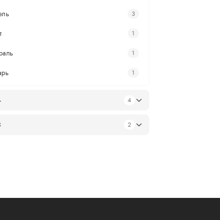
ель
3
т
1
раль
1
арь
1
4
4
3
2