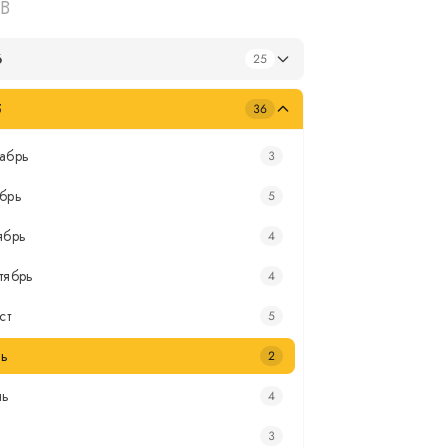
В
6
25
5
36
абрь
3
брь
5
ябрь
4
тябрь
4
ст
5
ь
2
нь
4
3