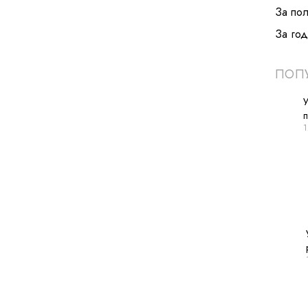
За по
За год
ПОПУ
У
1