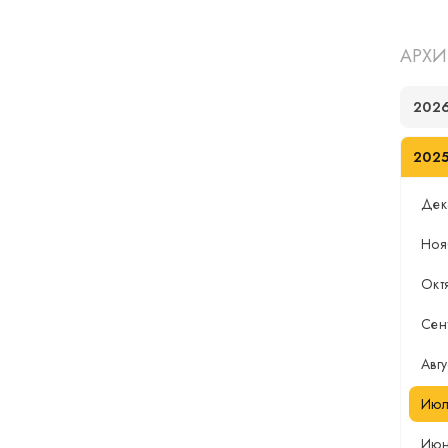
АРХИ
202
202
Дек
Ноя
Окт
Сен
Авгу
Июл
Ию