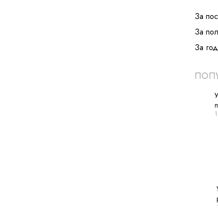
За по
За по
За год
ПОПУ
У
1