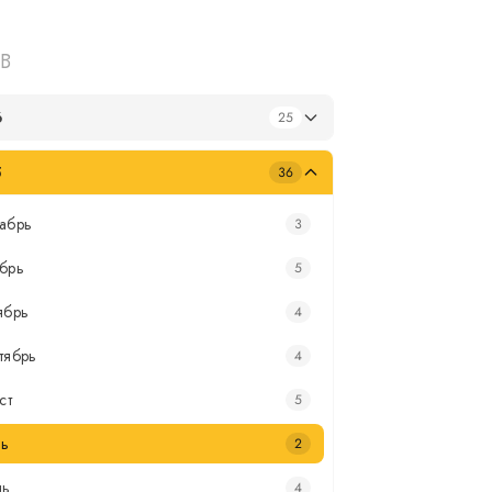
В
6
25
5
36
абрь
3
брь
5
ябрь
4
тябрь
4
ст
5
ь
2
нь
4