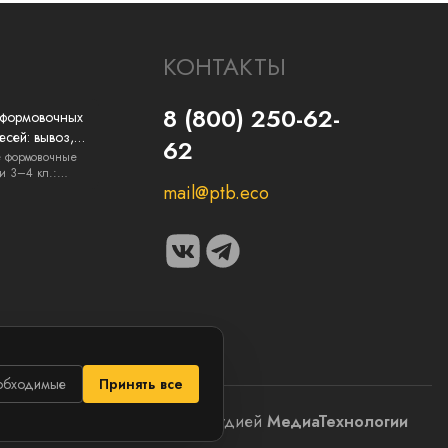
КОНТАКТЫ
8 (800) 250-62-
 формовочных
есей: вывоз,
62
я и документы
е формовочные
и 3–4 кл.:
..
mail@ptb.eco
обходимые
Принять все
Сайт разработан студией
МедиаТехнологии