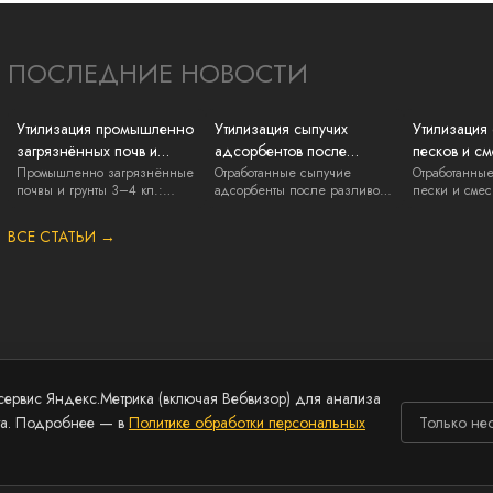
ПОСЛЕДНИЕ НОВОСТИ
Утилизация промышленно
Утилизация сыпучих
Утилизация
загрязнённых почв и
адсорбентов после
песков и см
грунтов: нефть, ГСМ, химия
разливов ГСМ и химии:
регенераци
Промышленно загрязнённые
Отработанные сыпучие
Отработанны
почвы и грунты 3–4 кл.:
адсорбенты после разливов
пески и смес
вывоз и документы
нефть, ГСМ,...
ГСМ и химии 3...
литейки, нак.
ВСЕ СТАТЬИ →
сервис Яндекс.Метрика (включая Вебвизор) для анализа
та. Подробнее — в
Политике обработки персональных
Только не
льных данных