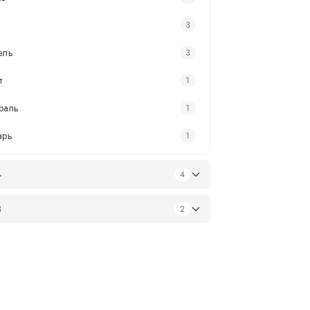
3
ель
3
т
1
раль
1
арь
1
4
4
3
2