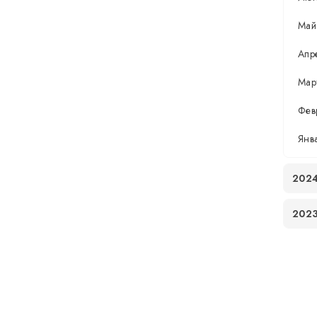
Май
Апр
Мар
Фев
Янв
202
202