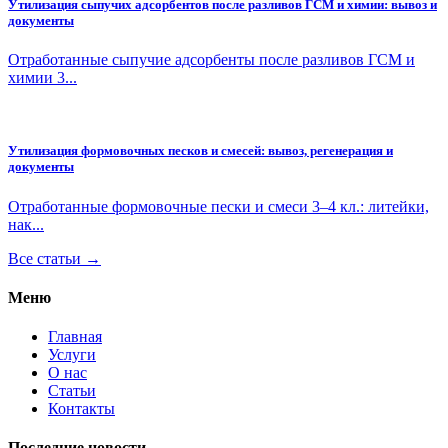
Утилизация сыпучих адсорбентов после разливов ГСМ и химии: вывоз и
документы
Отработанные сыпучие адсорбенты после разливов ГСМ и
химии 3...
Утилизация формовочных песков и смесей: вывоз, регенерация и
документы
Отработанные формовочные пески и смеси 3–4 кл.: литейки,
нак...
Все статьи →
Меню
Главная
Услуги
О нас
Статьи
Контакты
Последние новости