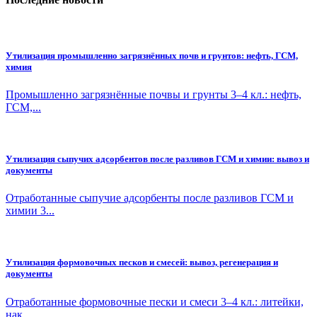
Утилизация промышленно загрязнённых почв и грунтов: нефть, ГСМ,
химия
Промышленно загрязнённые почвы и грунты 3–4 кл.: нефть,
ГСМ,...
Утилизация сыпучих адсорбентов после разливов ГСМ и химии: вывоз и
документы
Отработанные сыпучие адсорбенты после разливов ГСМ и
химии 3...
Утилизация формовочных песков и смесей: вывоз, регенерация и
документы
Отработанные формовочные пески и смеси 3–4 кл.: литейки,
нак...