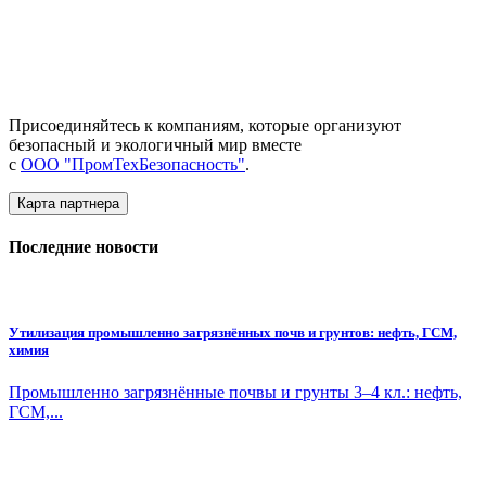
Присоединяйтесь к компаниям, которые организуют
безопасный и экологичный мир вместе
с
ООО "ПромТехБезопасность"
.
Карта партнера
Последние новости
Утилизация промышленно загрязнённых почв и грунтов: нефть, ГСМ,
химия
Промышленно загрязнённые почвы и грунты 3–4 кл.: нефть,
ГСМ,...