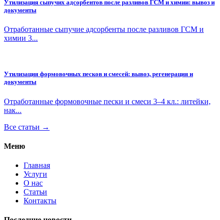
Утилизация сыпучих адсорбентов после разливов ГСМ и химии: вывоз и
документы
Отработанные сыпучие адсорбенты после разливов ГСМ и
химии 3...
Утилизация формовочных песков и смесей: вывоз, регенерация и
документы
Отработанные формовочные пески и смеси 3–4 кл.: литейки,
нак...
Все статьи →
Меню
Главная
Услуги
О нас
Статьи
Контакты
Последние новости