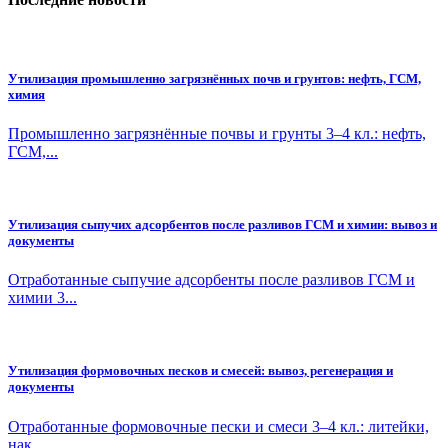
Утилизация промышленно загрязнённых почв и грунтов: нефть, ГСМ,
химия
Промышленно загрязнённые почвы и грунты 3–4 кл.: нефть,
ГСМ,...
Утилизация сыпучих адсорбентов после разливов ГСМ и химии: вывоз и
документы
Отработанные сыпучие адсорбенты после разливов ГСМ и
химии 3...
Утилизация формовочных песков и смесей: вывоз, регенерация и
документы
Отработанные формовочные пески и смеси 3–4 кл.: литейки,
нак...