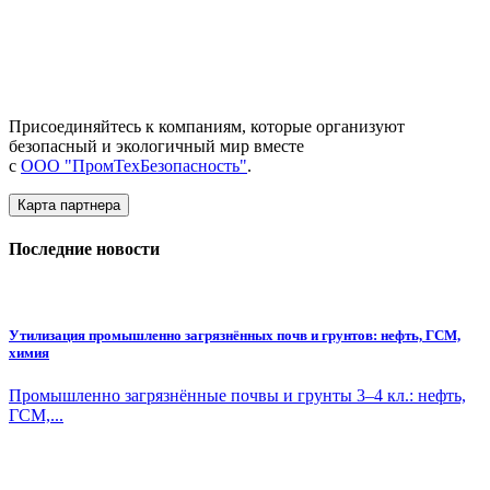
Присоединяйтесь к компаниям, которые организуют
безопасный и экологичный мир вместе
с
ООО "ПромТехБезопасность"
.
Карта партнера
Последние новости
Утилизация промышленно загрязнённых почв и грунтов: нефть, ГСМ,
химия
Промышленно загрязнённые почвы и грунты 3–4 кл.: нефть,
ГСМ,...