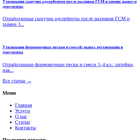
Утилизация сыпучих адсорбентов после разливов ГСМ и химии: вывоз и
документы
Отработанные сыпучие адсорбенты после разливов ГСМ и
химии 3...
Утилизация формовочных песков и смесей: вывоз, регенерация и
документы
Отработанные формовочные пески и смеси 3–4 кл.: литейки,
нак...
Все статьи →
Меню
Главная
Услуги
О нас
Статьи
Контакты
Последние новости