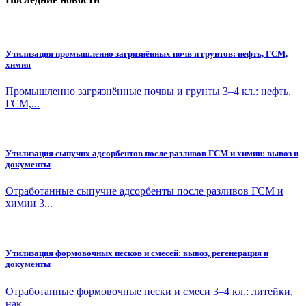
Утилизация промышленно загрязнённых почв и грунтов: нефть, ГСМ,
химия
Промышленно загрязнённые почвы и грунты 3–4 кл.: нефть,
ГСМ,...
Утилизация сыпучих адсорбентов после разливов ГСМ и химии: вывоз и
документы
Отработанные сыпучие адсорбенты после разливов ГСМ и
химии 3...
Утилизация формовочных песков и смесей: вывоз, регенерация и
документы
Отработанные формовочные пески и смеси 3–4 кл.: литейки,
нак...