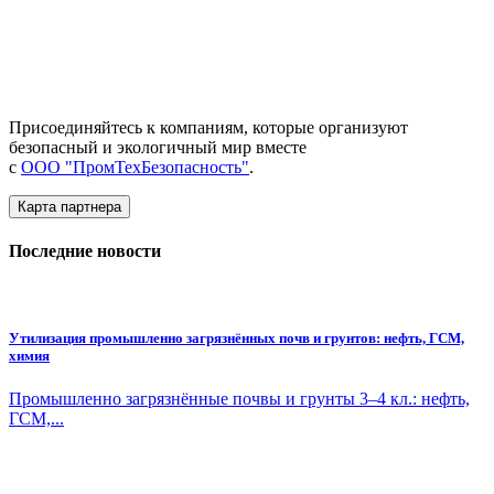
Присоединяйтесь к компаниям, которые организуют
безопасный и экологичный мир вместе
с
ООО "ПромТехБезопасность"
.
Карта партнера
Последние новости
Утилизация промышленно загрязнённых почв и грунтов: нефть, ГСМ,
химия
Промышленно загрязнённые почвы и грунты 3–4 кл.: нефть,
ГСМ,...