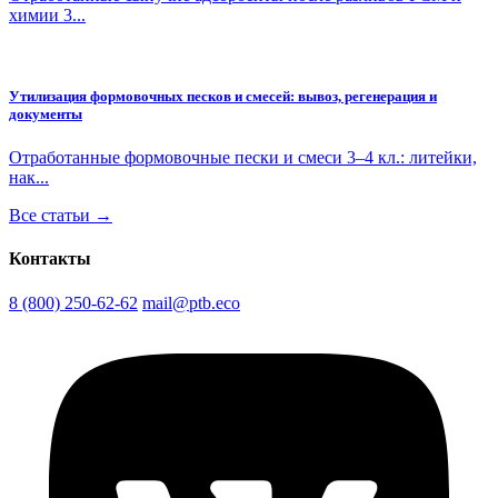
химии 3...
Утилизация формовочных песков и смесей: вывоз, регенерация и
документы
Отработанные формовочные пески и смеси 3–4 кл.: литейки,
нак...
Все статьи →
Контакты
8 (800) 250-62-62
mail@ptb.eco