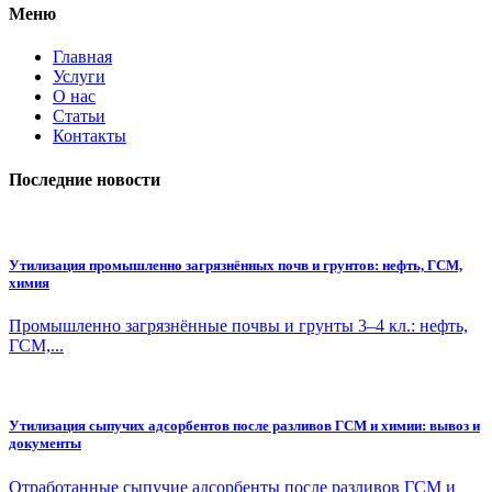
Меню
Главная
Услуги
О нас
Статьи
Контакты
Последние новости
Утилизация промышленно загрязнённых почв и грунтов: нефть, ГСМ,
химия
Промышленно загрязнённые почвы и грунты 3–4 кл.: нефть,
ГСМ,...
Утилизация сыпучих адсорбентов после разливов ГСМ и химии: вывоз и
документы
Отработанные сыпучие адсорбенты после разливов ГСМ и