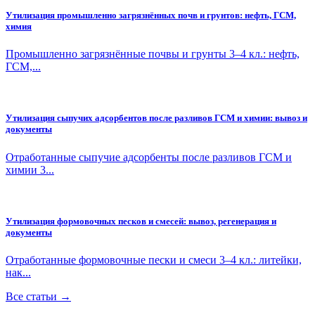
Утилизация промышленно загрязнённых почв и грунтов: нефть, ГСМ,
химия
Промышленно загрязнённые почвы и грунты 3–4 кл.: нефть,
ГСМ,...
Утилизация сыпучих адсорбентов после разливов ГСМ и химии: вывоз и
документы
Отработанные сыпучие адсорбенты после разливов ГСМ и
химии 3...
Утилизация формовочных песков и смесей: вывоз, регенерация и
документы
Отработанные формовочные пески и смеси 3–4 кл.: литейки,
нак...
Все статьи →