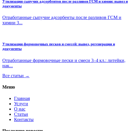
Утилизация сыпучих адсорбентов после разливов ГСМ и химии: вывоз и
документы
Отработанные сыпучие адсорбенты после разливов ГСМ и
химии 3...
Утилизация формовочных песков и смесей: вывоз, регенерация и
документы
Отработанные формовочные пески и смеси 3–4 кл.: литейки,
нак...
Все статьи →
Меню
Главная
Услуги
О нас
Статьи
Контакты
Последние новости