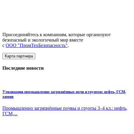
Присоединяйтесь к компаниям, которые организуют
безопасный и экологичный мир вместе
с
ООО "ПромТехБезопасность"
.
Карта партнера
Последние новости
Утилизация промышленно загрязнённых почв и грунтов: нефть, ГСМ,
химия
Промышленно загрязнённые почвы и грунты 3–4 кл.: нефть,
ГСМ,...