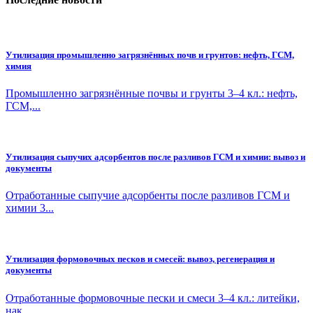
Утилизация промышленно загрязнённых почв и грунтов: нефть, ГСМ,
химия
Промышленно загрязнённые почвы и грунты 3–4 кл.: нефть,
ГСМ,...
Утилизация сыпучих адсорбентов после разливов ГСМ и химии: вывоз и
документы
Отработанные сыпучие адсорбенты после разливов ГСМ и
химии 3...
Утилизация формовочных песков и смесей: вывоз, регенерация и
документы
Отработанные формовочные пески и смеси 3–4 кл.: литейки,
нак...