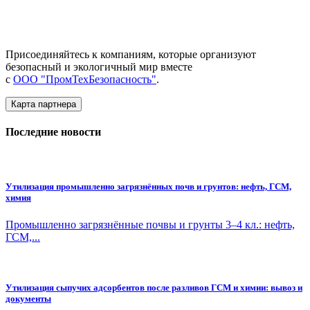
Присоединяйтесь к компаниям, которые организуют
безопасный и экологичный мир вместе
с
ООО "ПромТехБезопасность"
.
Карта партнера
Последние новости
Утилизация промышленно загрязнённых почв и грунтов: нефть, ГСМ,
химия
Промышленно загрязнённые почвы и грунты 3–4 кл.: нефть,
ГСМ,...
Утилизация сыпучих адсорбентов после разливов ГСМ и химии: вывоз и
документы