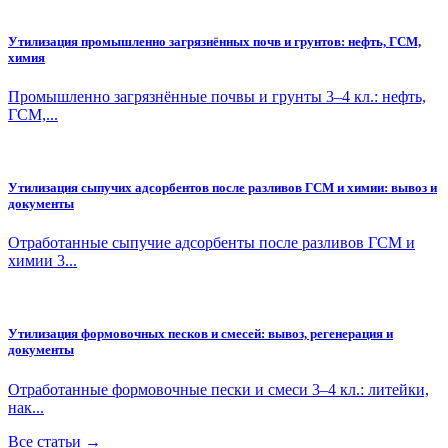
Утилизация промышленно загрязнённых почв и грунтов: нефть, ГСМ,
химия
Промышленно загрязнённые почвы и грунты 3–4 кл.: нефть,
ГСМ,...
Утилизация сыпучих адсорбентов после разливов ГСМ и химии: вывоз и
документы
Отработанные сыпучие адсорбенты после разливов ГСМ и
химии 3...
Утилизация формовочных песков и смесей: вывоз, регенерация и
документы
Отработанные формовочные пески и смеси 3–4 кл.: литейки,
нак...
Все статьи →