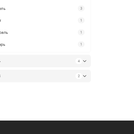
ель
3
т
1
раль
1
арь
1
4
4
3
2