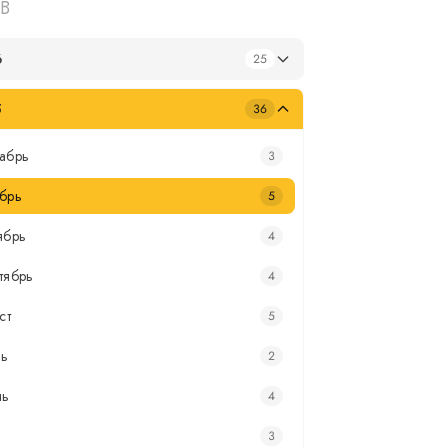
В
6
25
5
36
абрь
3
брь
5
ябрь
4
тябрь
4
ст
5
ь
2
нь
4
3