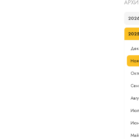
АРХИ
202
202
Дек
Ноя
Окт
Сен
Авгу
Июл
Ию
Май