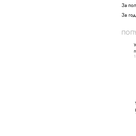
За по
За год
ПОПУ
У
1