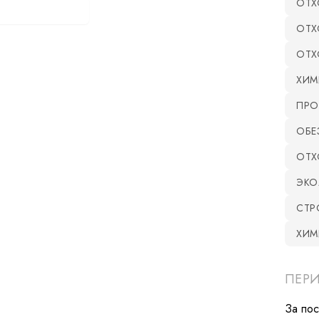
ОТХ
оказать все статьи
ОТХ
ОТХ
ХИМ
ПРО
ОБЕ
ОТХ
ЭКО
СТР
ХИМ
ПЕР
За по