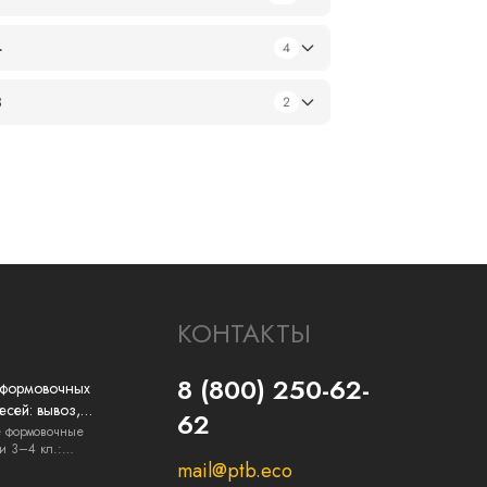
4
4
3
2
КОНТАКТЫ
8 (800) 250-62-
 формовочных
есей: вывоз,
62
я и документы
е формовочные
и 3–4 кл.:
..
mail@ptb.eco