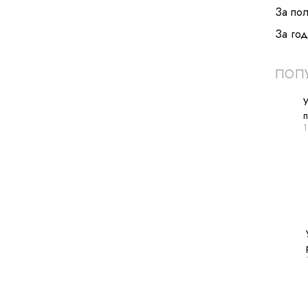
За по
За год
ПОПУ
У
1