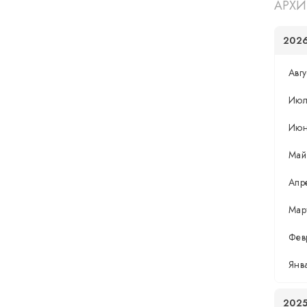
АРХИ
202
Авгу
Июл
Ию
Май
Апр
Мар
Фев
Янв
202