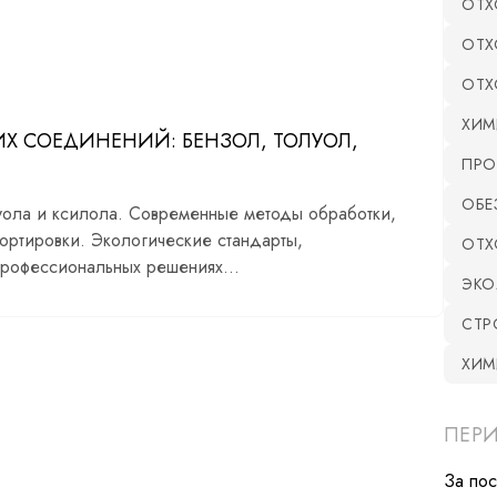
ОТХ
ОТХ
ОТХ
ХИМ
Х СОЕДИНЕНИЙ: БЕНЗОЛ, ТОЛУОЛ,
ПРО
ОБЕ
уола и ксилола. Современные методы обработки,
ортировки. Экологические стандарты,
ОТХ
рофессиональных решениях...
ЭКО
СТР
ХИМ
ПЕР
За по