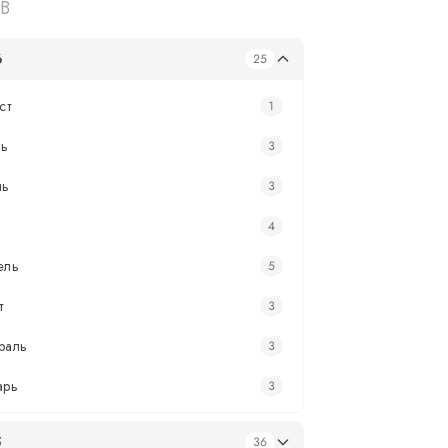
В
6
25
ст
1
ь
3
нь
3
4
ель
5
т
3
раль
3
арь
3
5
36