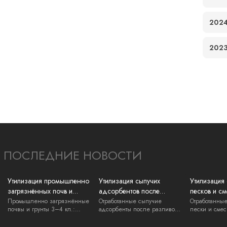
202
202
ПОСЛЕДНИЕ НОВОСТИ
Утилизация промышленно
Утилизация сыпучих
Утилизация
загрязнённых почв и
адсорбентов после
песков и см
грунтов: нефть, ГСМ, химия
разливов ГСМ и химии:
регенераци
Промышленно загрязнённые
Отработанные сыпучие
Отработанны
почвы и грунты 3–4 кл.:
адсорбенты после разливов
пески и смес
вывоз и документы
нефть, ГСМ,...
ГСМ и химии 3...
литейки, нак.