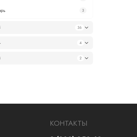
арь
3
5
36
4
4
3
2
КОНТАКТЫ