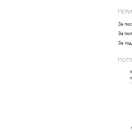
ПЕР
За по
За по
За год
ПОПУ
У
1