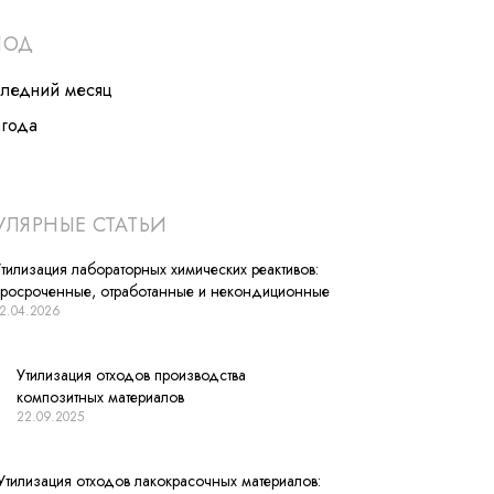
ИОД
следний месяц
лгода
ЛЯРНЫЕ СТАТЬИ
тилизация лабораторных химических реактивов:
просроченные, отработанные и некондиционные
2.04.2026
Утилизация отходов производства
композитных материалов
22.09.2025
Утилизация отходов лакокрасочных материалов: