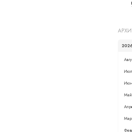
АРХИ
202
Авгу
Июл
Ию
Май
Апр
Мар
Фев