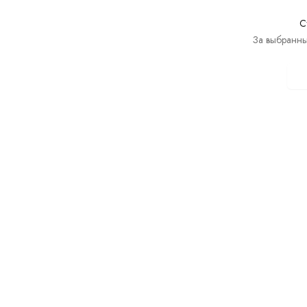
С
За выбранны
П