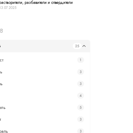
растворители, разбавители и отвердители
13.07.2025
В
6
25
ст
1
ь
3
нь
3
4
ель
5
т
3
раль
3