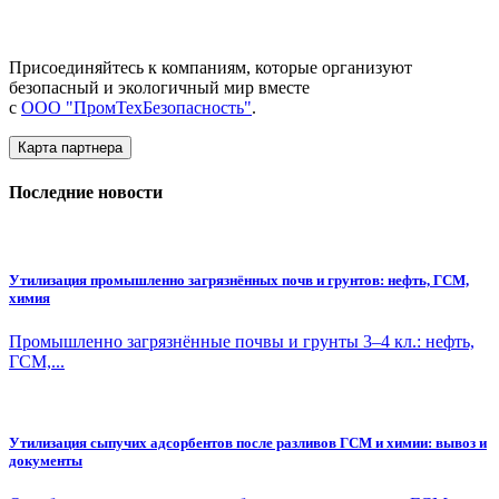
Присоединяйтесь к компаниям, которые организуют
безопасный и экологичный мир вместе
с
ООО "ПромТехБезопасность"
.
Карта партнера
Последние новости
Утилизация промышленно загрязнённых почв и грунтов: нефть, ГСМ,
химия
Промышленно загрязнённые почвы и грунты 3–4 кл.: нефть,
ГСМ,...
Утилизация сыпучих адсорбентов после разливов ГСМ и химии: вывоз и
документы