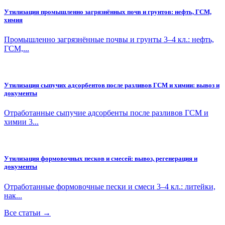
Утилизация промышленно загрязнённых почв и грунтов: нефть, ГСМ,
химия
Промышленно загрязнённые почвы и грунты 3–4 кл.: нефть,
ГСМ,...
Утилизация сыпучих адсорбентов после разливов ГСМ и химии: вывоз и
документы
Отработанные сыпучие адсорбенты после разливов ГСМ и
химии 3...
Утилизация формовочных песков и смесей: вывоз, регенерация и
документы
Отработанные формовочные пески и смеси 3–4 кл.: литейки,
нак...
Все статьи →