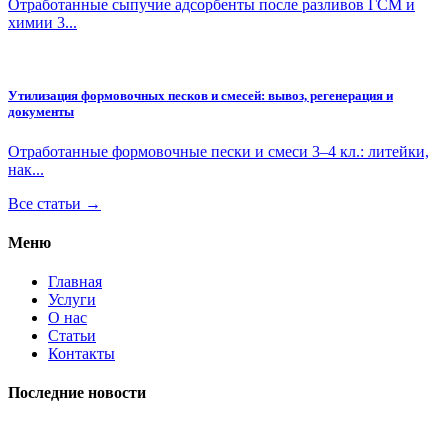
Отработанные сыпучие адсорбенты после разливов ГСМ и
химии 3...
Утилизация формовочных песков и смесей: вывоз, регенерация и
документы
Отработанные формовочные пески и смеси 3–4 кл.: литейки,
нак...
Все статьи →
Меню
Главная
Услуги
О нас
Статьи
Контакты
Последние новости