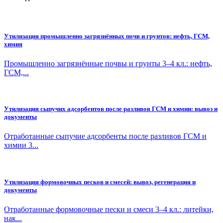
Утилизация промышленно загрязнённых почв и грунтов: нефть, ГСМ,
химия
Промышленно загрязнённые почвы и грунты 3–4 кл.: нефть,
ГСМ,...
Утилизация сыпучих адсорбентов после разливов ГСМ и химии: вывоз и
документы
Отработанные сыпучие адсорбенты после разливов ГСМ и
химии 3...
Утилизация формовочных песков и смесей: вывоз, регенерация и
документы
Отработанные формовочные пески и смеси 3–4 кл.: литейки,
нак...