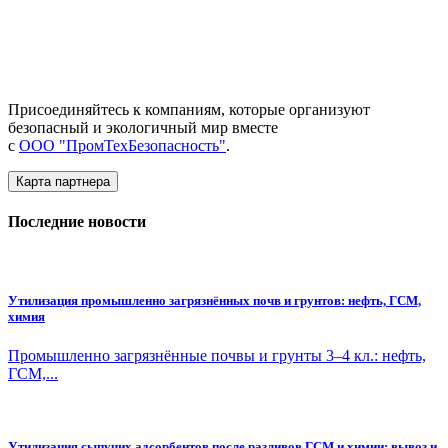
Присоединяйтесь к компаниям, которые организуют
безопасный и экологичный мир вместе
с
ООО "ПромТехБезопасность"
.
Карта партнера
Последние новости
Утилизация промышленно загрязнённых почв и грунтов: нефть, ГСМ,
химия
Промышленно загрязнённые почвы и грунты 3–4 кл.: нефть,
ГСМ,...
Утилизация сыпучих адсорбентов после разливов ГСМ и химии: вывоз и