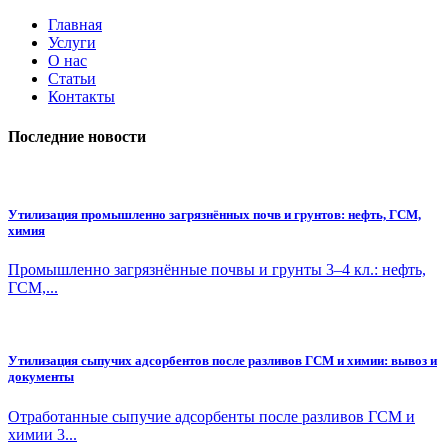
Главная
Услуги
О нас
Статьи
Контакты
Последние новости
Утилизация промышленно загрязнённых почв и грунтов: нефть, ГСМ,
химия
Промышленно загрязнённые почвы и грунты 3–4 кл.: нефть,
ГСМ,...
Утилизация сыпучих адсорбентов после разливов ГСМ и химии: вывоз и
документы
Отработанные сыпучие адсорбенты после разливов ГСМ и
химии 3...