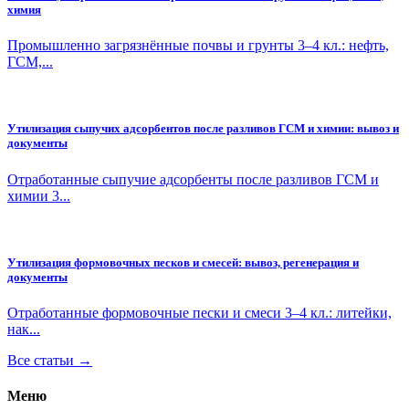
химия
Промышленно загрязнённые почвы и грунты 3–4 кл.: нефть,
ГСМ,...
Утилизация сыпучих адсорбентов после разливов ГСМ и химии: вывоз и
документы
Отработанные сыпучие адсорбенты после разливов ГСМ и
химии 3...
Утилизация формовочных песков и смесей: вывоз, регенерация и
документы
Отработанные формовочные пески и смеси 3–4 кл.: литейки,
нак...
Все статьи →
Меню