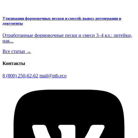
Утилизация формовочных песков и смесей: вывоз, регенерация и
документы
Отработанные формовочные пески и смеси 3–4 кл.: литейки,
нак...
Все статьи →
Контакты
8 (800) 250-62-62
mail@ptb.eco