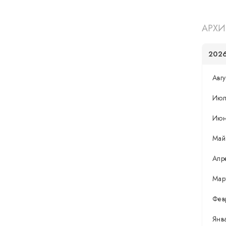
АРХИ
202
Авгу
Июл
Ию
Май
Апр
Мар
Фев
Янв