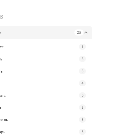
В
6
25
ст
1
ь
3
нь
3
4
ель
5
т
3
раль
3
арь
3