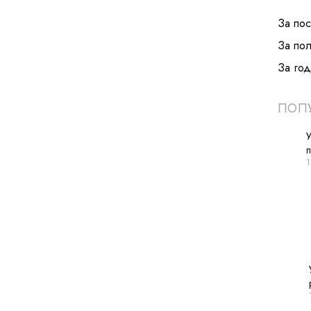
За по
За по
За год
ПОПУ
У
1