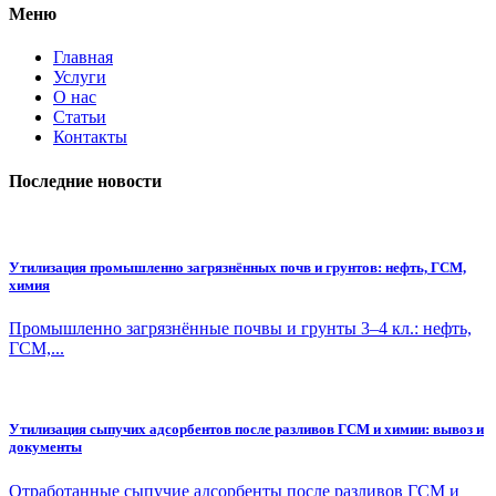
Меню
Главная
Услуги
О нас
Статьи
Контакты
Последние новости
Утилизация промышленно загрязнённых почв и грунтов: нефть, ГСМ,
химия
Промышленно загрязнённые почвы и грунты 3–4 кл.: нефть,
ГСМ,...
Утилизация сыпучих адсорбентов после разливов ГСМ и химии: вывоз и
документы
Отработанные сыпучие адсорбенты после разливов ГСМ и