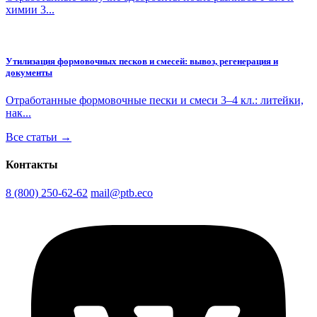
химии 3...
Утилизация формовочных песков и смесей: вывоз, регенерация и
документы
Отработанные формовочные пески и смеси 3–4 кл.: литейки,
нак...
Все статьи →
Контакты
8 (800) 250-62-62
mail@ptb.eco