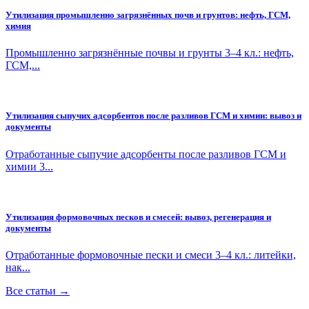
Утилизация промышленно загрязнённых почв и грунтов: нефть, ГСМ,
химия
Промышленно загрязнённые почвы и грунты 3–4 кл.: нефть,
ГСМ,...
Утилизация сыпучих адсорбентов после разливов ГСМ и химии: вывоз и
документы
Отработанные сыпучие адсорбенты после разливов ГСМ и
химии 3...
Утилизация формовочных песков и смесей: вывоз, регенерация и
документы
Отработанные формовочные пески и смеси 3–4 кл.: литейки,
нак...
Все статьи →