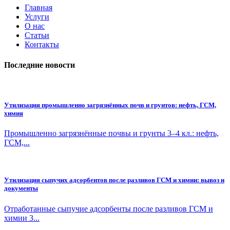
Главная
Услуги
О нас
Статьи
Контакты
Последние новости
Утилизация промышленно загрязнённых почв и грунтов: нефть, ГСМ,
химия
Промышленно загрязнённые почвы и грунты 3–4 кл.: нефть,
ГСМ,...
Утилизация сыпучих адсорбентов после разливов ГСМ и химии: вывоз и
документы
Отработанные сыпучие адсорбенты после разливов ГСМ и
химии 3...