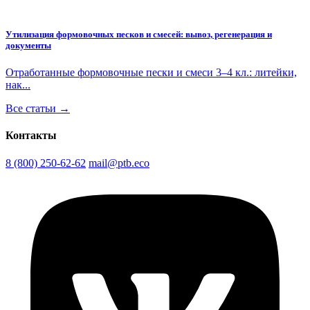
Утилизация формовочных песков и смесей: вывоз, регенерация и
документы
Отработанные формовочные пески и смеси 3–4 кл.: литейки,
нак...
Все статьи →
Контакты
8 (800) 250-62-62
mail@ptb.eco