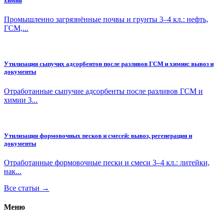
химия
Промышленно загрязнённые почвы и грунты 3–4 кл.: нефть,
ГСМ,...
Утилизация сыпучих адсорбентов после разливов ГСМ и химии: вывоз и
документы
Отработанные сыпучие адсорбенты после разливов ГСМ и
химии 3...
Утилизация формовочных песков и смесей: вывоз, регенерация и
документы
Отработанные формовочные пески и смеси 3–4 кл.: литейки,
нак...
Все статьи →
Меню