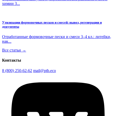
химии 3...
Утилизация формовочных песков и смесей: вывоз, регенерация и
документы
Отработанные формовочные пески и смеси 3–4 кл.: литейки,
нак...
Все статьи →
Контакты
8 (800) 250-62-62
mail@ptb.eco