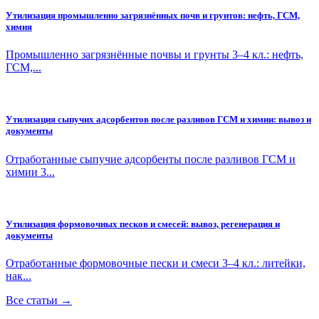
Утилизация промышленно загрязнённых почв и грунтов: нефть, ГСМ,
химия
Промышленно загрязнённые почвы и грунты 3–4 кл.: нефть,
ГСМ,...
Утилизация сыпучих адсорбентов после разливов ГСМ и химии: вывоз и
документы
Отработанные сыпучие адсорбенты после разливов ГСМ и
химии 3...
Утилизация формовочных песков и смесей: вывоз, регенерация и
документы
Отработанные формовочные пески и смеси 3–4 кл.: литейки,
нак...
Все статьи →