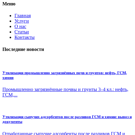
Меню
Главная
Услуги
О нас
Статьи
Контакты
Последние новости
Утилизация промышленно загрязнённых почв и грунтов: нефть, ГСМ,
химия
Промышленно загрязнённые почвы и грунты 3–4 кл.: нефть,
ГСМ,...
Утилизация сыпучих адсорбентов после разливов ГСМ и химии: вывоз и
документы
Отработанные сыпучие адсорбенты после разливов ГСМ и