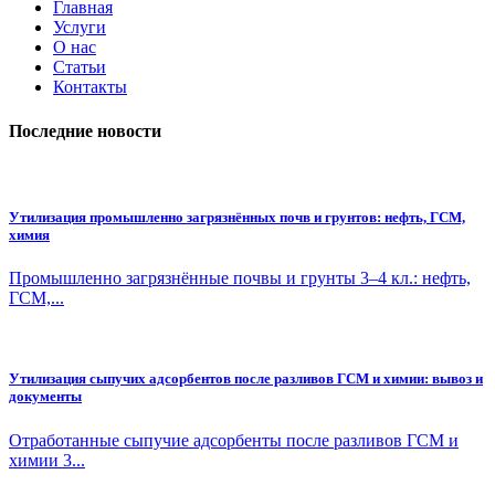
Главная
Услуги
О нас
Статьи
Контакты
Последние новости
Утилизация промышленно загрязнённых почв и грунтов: нефть, ГСМ,
химия
Промышленно загрязнённые почвы и грунты 3–4 кл.: нефть,
ГСМ,...
Утилизация сыпучих адсорбентов после разливов ГСМ и химии: вывоз и
документы
Отработанные сыпучие адсорбенты после разливов ГСМ и
химии 3...