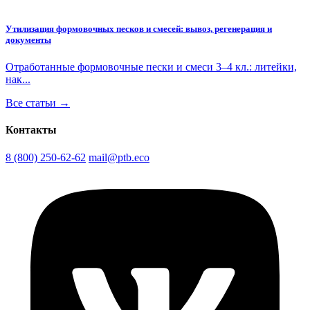
Утилизация формовочных песков и смесей: вывоз, регенерация и
документы
Отработанные формовочные пески и смеси 3–4 кл.: литейки,
нак...
Все статьи →
Контакты
8 (800) 250-62-62
mail@ptb.eco