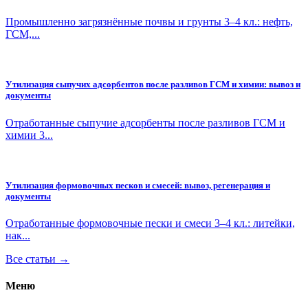
Промышленно загрязнённые почвы и грунты 3–4 кл.: нефть,
ГСМ,...
Утилизация сыпучих адсорбентов после разливов ГСМ и химии: вывоз и
документы
Отработанные сыпучие адсорбенты после разливов ГСМ и
химии 3...
Утилизация формовочных песков и смесей: вывоз, регенерация и
документы
Отработанные формовочные пески и смеси 3–4 кл.: литейки,
нак...
Все статьи →
Меню