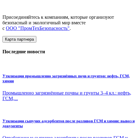
Присоединяйтесь к компаниям, которые организуют
безопасный и экологичный мир вместе
с
ООО "ПромТехБезопасность"
.
Карта партнера
Последние новости
Утилизация промышленно загрязнённых почв и грунтов: нефть, ГСМ,
химия
Промышленно загрязнённые почвы и грунты 3–4 кл.: нефть,
ГСМ,...
Утилизация сыпучих адсорбентов после разливов ГСМ и химии: вывоз и
документы
Отработанные сыпучие адсорбенты после разливов ГСМ и