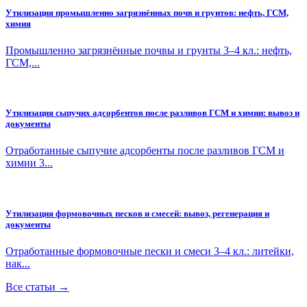
Утилизация промышленно загрязнённых почв и грунтов: нефть, ГСМ,
химия
Промышленно загрязнённые почвы и грунты 3–4 кл.: нефть,
ГСМ,...
Утилизация сыпучих адсорбентов после разливов ГСМ и химии: вывоз и
документы
Отработанные сыпучие адсорбенты после разливов ГСМ и
химии 3...
Утилизация формовочных песков и смесей: вывоз, регенерация и
документы
Отработанные формовочные пески и смеси 3–4 кл.: литейки,
нак...
Все статьи →