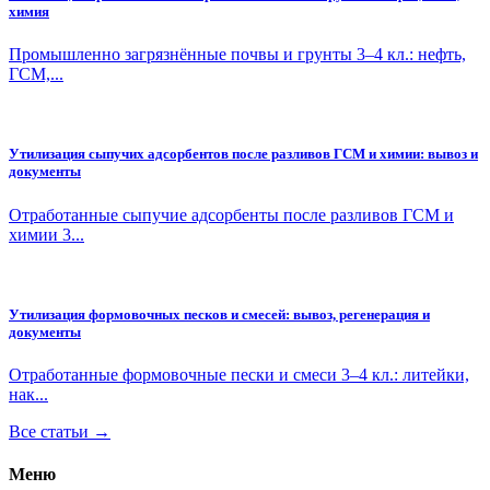
химия
Промышленно загрязнённые почвы и грунты 3–4 кл.: нефть,
ГСМ,...
Утилизация сыпучих адсорбентов после разливов ГСМ и химии: вывоз и
документы
Отработанные сыпучие адсорбенты после разливов ГСМ и
химии 3...
Утилизация формовочных песков и смесей: вывоз, регенерация и
документы
Отработанные формовочные пески и смеси 3–4 кл.: литейки,
нак...
Все статьи →
Меню