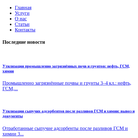
Главная
Услуги
О нас
Статьи
Контакты
Последние новости
Утилизация промышленно загрязнённых почв и грунтов: нефть, ГСМ,
химия
Промышленно загрязнённые почвы и грунты 3–4 кл.: нефть,
ГСМ,...
Утилизация сыпучих адсорбентов после разливов ГСМ и химии: вывоз и
документы
Отработанные сыпучие адсорбенты после разливов ГСМ и
химии 3...