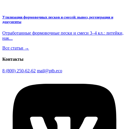
Утилизация формовочных песков и смесей: вывоз, регенерация и
документы
Отработанные формовочные пески и смеси 3–4 кл.: литейки,
нак...
Все статьи →
Контакты
8 (800) 250-62-62
mail@ptb.eco