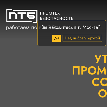
работаем по всей России
Вы находитесь в г.
Москва
?
Да
Нет, выбрать другой
У
ПРОМ
СО
О