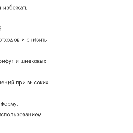
и избежать
й
тходов и снизить
рифуг и шнековых
нений при высоких
 форму.
использованием