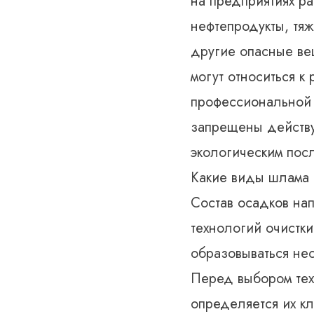
на предприятиях ра
нефтепродукты, тя
другие опасные вещ
могут относиться к
профессиональной 
запрещены действу
экологическим пос
Какие виды шлама 
Состав осадков на
технологий очистк
образовываться не
Перед выбором тех
определяется их кл