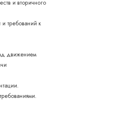
ств и вторичного
 и требований к
над движением
ачи
нтации.
 требованиями.