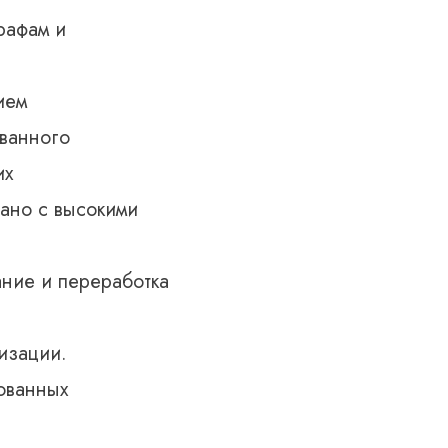
рафам и
ием
ванного
их
ано с высокими
ние и переработка
изации.
ованных