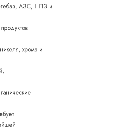
фтебаз, АЗС, НПЗ и
 продуктов
никеля, хрома и
й,
ганические
ебует
нейшей