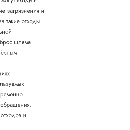
могут входить
ие загрязнения и
ва такие отходы
льной
сброс шлама
ьёзным
ниях
ользуемых
временно
 обращения.
 отходов и